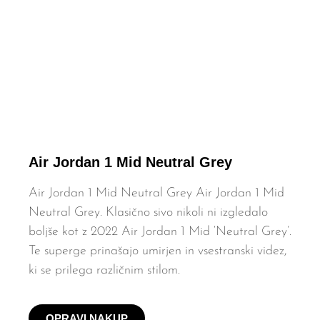
Air Jordan 1 Mid Neutral Grey
Air Jordan 1 Mid Neutral Grey Air Jordan 1 Mid
Neutral Grey. Klasično sivo nikoli ni izgledalo
boljše kot z 2022 Air Jordan 1 Mid ‘Neutral Grey’.
Te superge prinašajo umirjen in vsestranski videz,
ki se prilega različnim stilom.
OPRAVI NAKUP