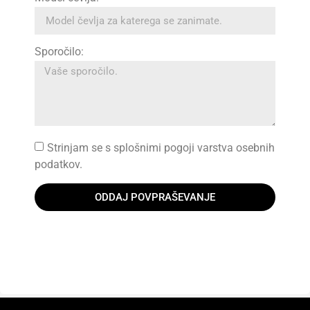
Sporočilo:
Strinjam se s splošnimi pogoji varstva osebnih
podatkov.
ODDAJ POVPRAŠEVANJE