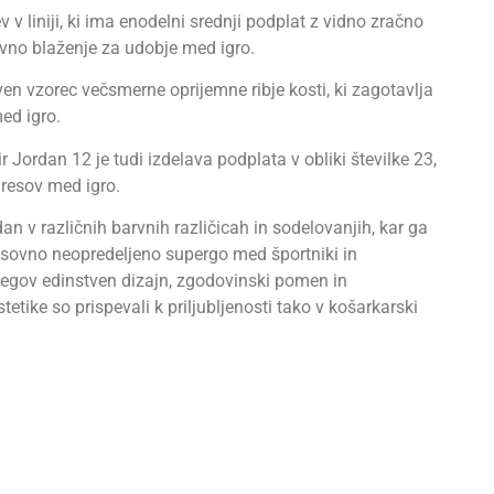
v v liniji, ki ima enodelni srednji podplat z vidno zračno
zivno blaženje za udobje med igro.
en vzorec večsmerne oprijemne ribje kosti, ki zagotavlja
ed igro.
r Jordan 12 je tudi izdelava podplata v obliki številke 23,
dresov med igro.
zdan v različnih barvnih različicah in sodelovanjih, kar ga
 časovno neopredeljeno supergo med športniki in
egov edinstven dizajn, zgodovinski pomen in
tetike so prispevali k priljubljenosti tako v košarkarski