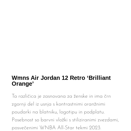
Wmns Air Jordan 12 Retro ‘Brilliant
Orange’
Ta različica je zasnovana za ženske in ima črn
zgornji del iz usnja s kontrastnimi oranžnimi
poudarki na blatniku, logotipu in podplatu.
Posebnost so barvni vložki s stiliziranimi zvezdami,
posvečenimi WNBA All-Star tekmi 2023.