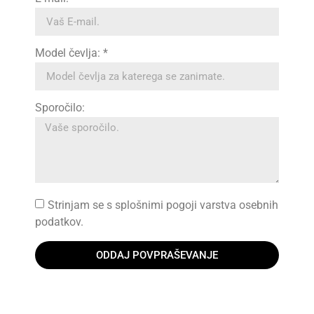
Model čevlja: *
Sporočilo:
Strinjam se s splošnimi pogoji varstva osebnih
podatkov.
ODDAJ POVPRAŠEVANJE