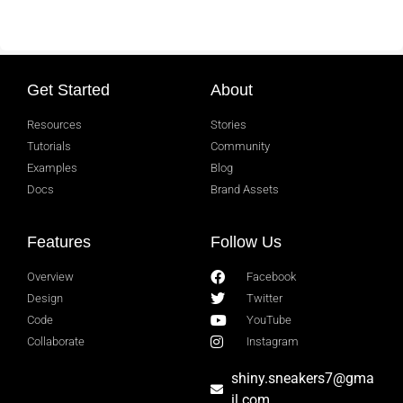
Get Started
About
Resources
Stories
Tutorials
Community
Examples
Blog
Docs
Brand Assets
Features
Follow Us
Overview
Facebook
Design
Twitter
Code
YouTube
Collaborate
Instagram
shiny.sneakers7@gma
il.com