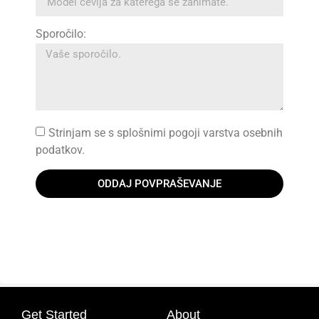
Sporočilo:
Strinjam se s splošnimi pogoji varstva osebnih
podatkov.
ODDAJ POVPRAŠEVANJE
Get Started
About