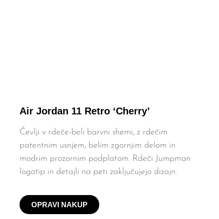
Air Jordan 11 Retro ‘Cherry’
Čevlji v rdeče-beli barvni shemi, z rdečim
patentnim usnjem, belim zgornjim delom in
modrim prozornim podplatom. Rdeči Jumpman
logotip in detajli na peti zaključujejo dizajn.
OPRAVI NAKUP