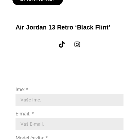
Air Jordan 13 Retro ‘Black Flint’
Ime: *
E-mail: *
Model čevlja: *