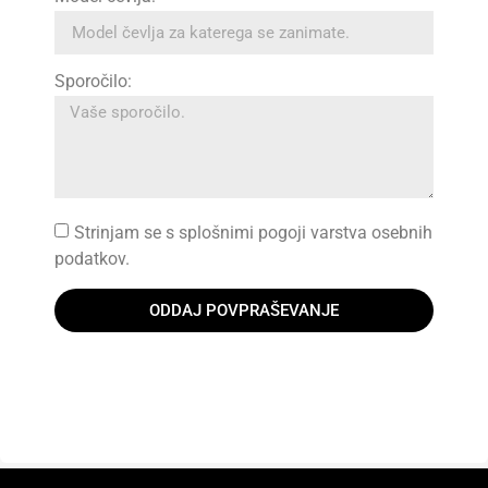
Sporočilo:
Strinjam se s splošnimi pogoji varstva osebnih
podatkov.
ODDAJ POVPRAŠEVANJE