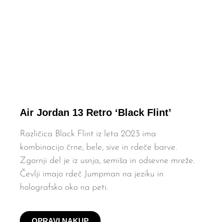
Air Jordan 13 Retro ‘Black Flint’
Različica Black Flint iz leta 2023 ima
kombinacijo črne, bele, sive in rdeče barve.
Zgornji del je iz usnja, semiša in odsevne mreže.
Čevlji imajo rdeč Jumpman na jeziku in
holografsko oko na peti.
OPRAVI NAKUP