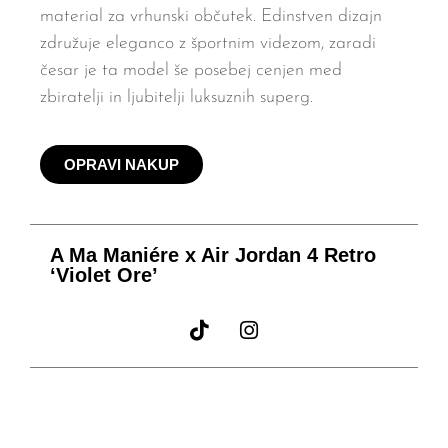
material za vrhunski občutek. Edinstven dizajn
združuje eleganco z športnim videzom, zaradi
česar je ta model še posebej cenjen med
zbiratelji in ljubitelji luksuznih superg.
OPRAVI NAKUP
A Ma Maniére x Air Jordan 4 Retro
‘Violet Ore’