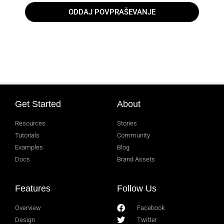
ODDAJ POVPRAŠEVANJE
Get Started
About
Resources
Stories
Tutorials
Community
Examples
Blog
Docs
Brand Assets
Features
Follow Us
Overview
Facebook
Design
Twitter