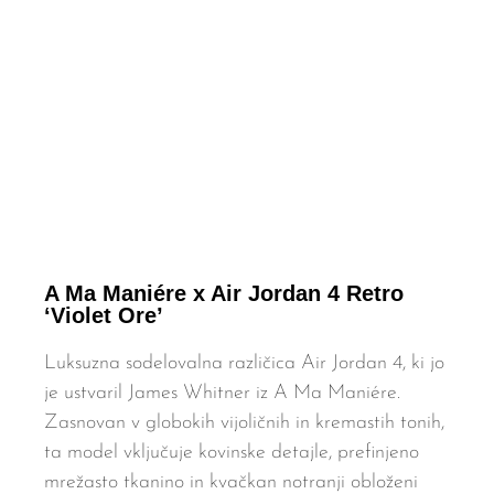
A Ma Maniére x Air Jordan 4 Retro
‘Violet Ore’
Luksuzna sodelovalna različica Air Jordan 4, ki jo
je ustvaril James Whitner iz A Ma Maniére.
Zasnovan v globokih vijoličnih in kremastih tonih,
ta model vključuje kovinske detajle, prefinjeno
mrežasto tkanino in kvačkan notranji obloženi