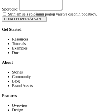
Sporočilo:
Strinjam se s splošnimi pogoji varstva osebnih podatkov.
ODDAJ POVPRAŠEVANJE
Get Started
Resources
Tutorials
Examples
Docs
About
Stories
Community
Blog
Brand Assets
Features
Overview
Design