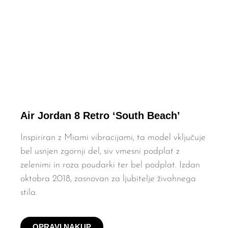
Air Jordan 8 Retro ‘South Beach’
Inspiriran z Miami vibracijami, ta model vključuje
bel usnjen zgornji del, siv vmesni podplat z
zelenimi in roza poudarki ter bel podplat. Izdan
oktobra 2018, zasnovan za ljubitelje živahnega
stila.
OPRAVI NAKUP