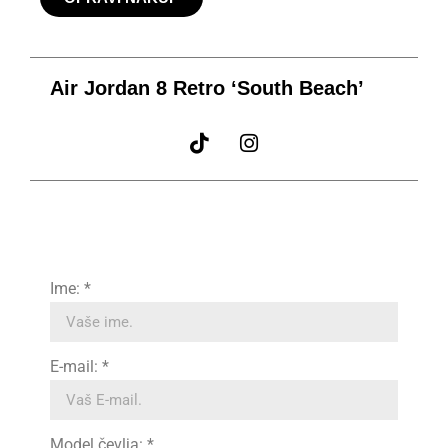
Air Jordan 8 Retro ‘South Beach’
Ime: *
E-mail: *
Model čevlja: *