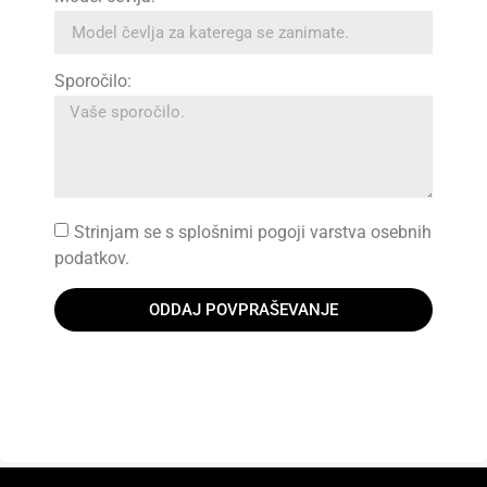
Sporočilo:
Strinjam se s splošnimi pogoji varstva osebnih
podatkov.
ODDAJ POVPRAŠEVANJE