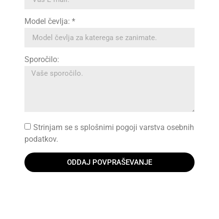
Model čevlja: *
Sporočilo:
Strinjam se s splošnimi pogoji varstva osebnih
podatkov.
ODDAJ POVPRAŠEVANJE