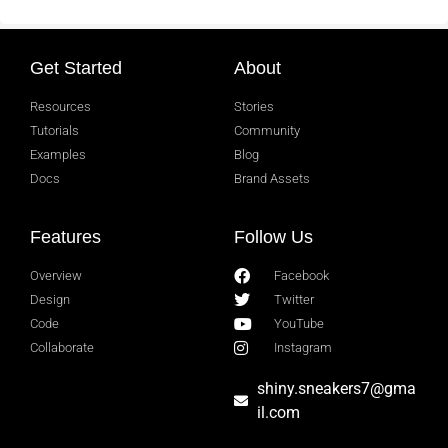
Get Started
About
Resources
Stories
Tutorials
Community
Examples
Blog
Docs
Brand Assets
Features
Follow Us
Overview
Facebook
Design
Twitter
Code
YouTube
Collaborate
Instagram
shiny.sneakers7@gma
il.com