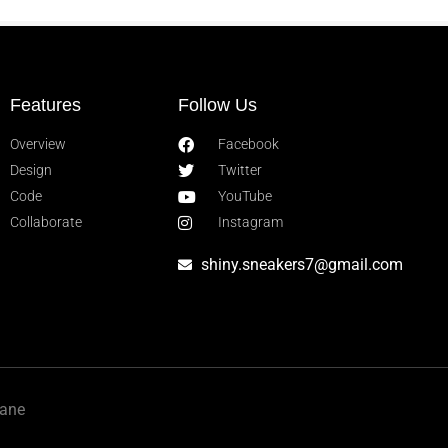
Features
Follow Us
Overview
Facebook
Design
Twitter
Code
YouTube
Collaborate
Instagram
shiny.sneakers7@gmail.com
žane