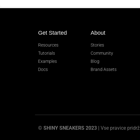
Get Started
About
Resources
Stories
Tutorials
Community
Examples
Blog
Docs
Brand Assets
© SHINY SNEAKERS 2023 |
Vse pravice pridr