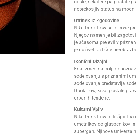
odšle, nekatere pa postale p
neprekosljiv status na modni
Utrinek iz Zgodovine
Nike Dunk Low se je prvič pre
Njegov namen je bil zagotovi
je sčasoma prelevil v priznan
je doživel različne preobrazb
Ikonični Dizajni
Ena izmed najbolj prepoznavn
sodelovanju s priznanimi umet
sodelovanja predstavlja sod
Dunk Low, ki so postale prav
urbanih tendenc.
Kulturni Vpliv
Nike Dunk Low ni le športna 
umetnikov do glasbenikov in 
supergah. Njihova univerzaln