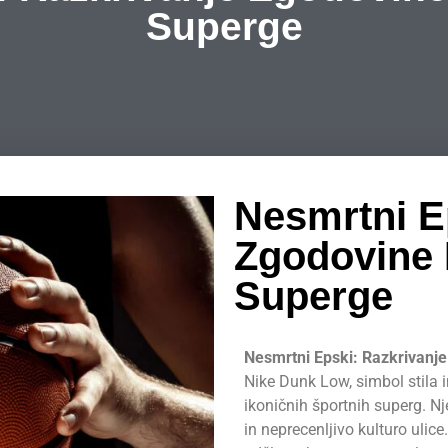
Superge
Nesmrtni E
Zgodovine
Superge
Nesmrtni Epski: Razkrivanj
Nike Dunk Low, simbol stila i
ikoničnih športnih superg. 
in neprecenljivo kulturo ulic