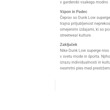
v garderobi vsakega modno
Vzpon in Padec
Čeprav so Dunk Low superge d
trajna priljubljenost neprekos
omejenimi izdajami, ki so pos
streetwear kulture.
Zaključek
Nike Dunk Low superge niso le
v svetu mode in športa. Njih
izrazu individualnosti in kul
nesmrtni ples med prestižem