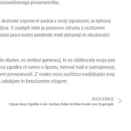
 ozaveščenega posameznika.
oživele vzpone in padce v svoji zgodovini, je njihova
ljiva. V zadnjih letih je ponovno oživela z različnimi
tale pravi kultni predmeti med zbiratelji in oboževalci
 obutev; so simbol generacij, ki so oblikovale svojo pot
ova zgodba ni samo o športu, temveč tudi o samopresoji,
turni povezanosti. Z vsako novo različico nadaljujejo svoj
, udobjem in brezčasnim slogom.
NASLEDNJI
Vzpon Ikon: Zgodba o Air Jordan, Kobe in Nike Dunk Low Supergah