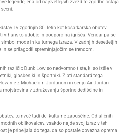
rave legende, ena od najsvetlejših zvezd te zgodbe ostaja
 sceni.
dstavil v zgodnjih 80. letih kot košarkarska obutev.
ti vrhunsko udobje in podporo na igrišču. Vendar pa se
 simbol mode in kulturnega izraza. V zadnjih desetletjih
e in se prilagodil spreminjajočim se trendom.
ih različic Dunk Low so nedvomno tiste, ki so izšle v
niki, glasbeniki in športniki. Zlati standard tega
elovanje z Michaelom Jordanom in serijo Air Jordan
a mojstrovina v združevanju športne dediščine in
obutev, temveč tudi del kulturne zapuščine. Od uličnih
modnih oblikovalcev, vsakdo najde svoj izraz v teh
ost je pripeljala do tega, da so postale obvezna oprema