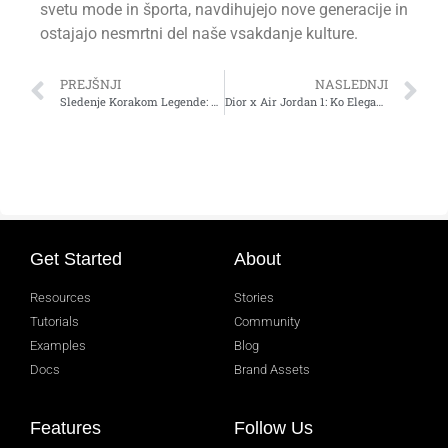
svetu mode in športa, navdihujejo nove generacije in
ostajajo nesmrtni del naše vsakdanje kulture.
PREJŠNJI
NASLEDNJI
Sledenje Korakom Legende: Raziskovanje Zgodovine in Vpliva Nike Air Max Tenisk
Dior x Air Jordan 1: Ko Eleganca Sreča Športno Dedščino
Get Started
About
Resources
Stories
Tutorials
Community
Examples
Blog
Docs
Brand Assets
Features
Follow Us