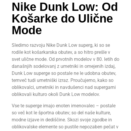
Nike Dunk Low: Od
Košarke do Ulične
Mode
Sledimo razvoju Nike Dunk Low superg, ki so se
rodile kot košarkarska obutev, a so hitro prešle v
svet ulične mode. Od prvotnih modelov v 80. letih do
današnjih sodelovanj z umetniki in omejenih izdaj,
Dunk Low superge so postale ne le udobna obutev,
temveč tudi umetniški izraz. Proučujemo, kako so
oblikovalci, umetniki in navdušenci nad supergami
oblikovali kulturo okoli Dunk Low modelov.
Vse te superge imajo enoten imenovalec – postale
so več kot le športna obutev; so del naše kulture,
modne izjave in dediščine. Skozi svoje zgodbe in
oblikovalske elemente so pustile nepozaben pečat v